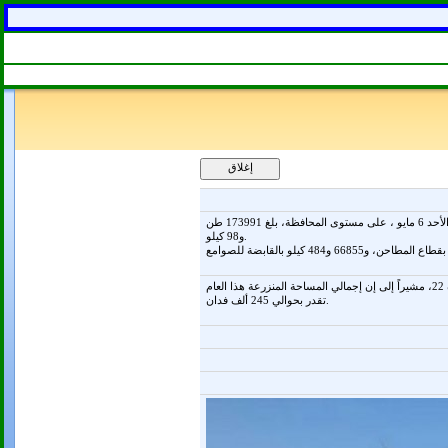
قال الدكتور محمود يوسف، وكيل وزارة التموين بالمنيا، إن إجمالي توريد محصول القمح منذ بدء موسم الحصاد حتى صباح اليوم الأحد 6 مايو ، على مستوى المحافظة، بلغ 173991 طن
و98 كيلو.
وأوضح يوسف أن سعر إردب القمح لهذا العام 600 جنيه لدرجة نقاوة 23.5، و585 جنيه لدرجة نقاوة 23 و570 جنيه لدرجة نقاوة 22، مشيراً إلى إن إجمالي المساحة المنزرعة هذا العام
تقدر بحوالي 245 ألف فدان.