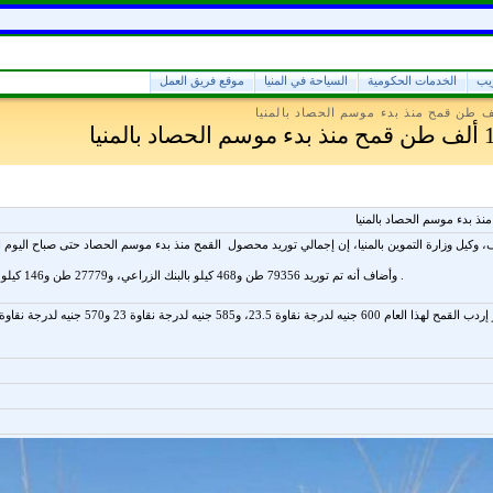
ريب
الخدمات الحكومية
السياحة في المنيا
موقع فريق العمل
وأضاف أنه تم توريد 79356 طن و468 كيلو بالبنك الزراعي، و27779 طن و146 كيلو بقطاع المطاحن، و66855 و484 كيلو بالقابضة للصوامع .