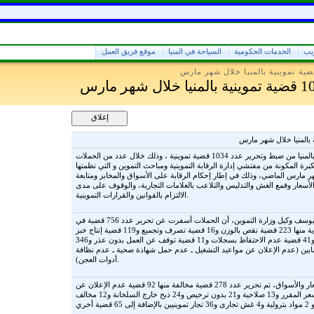
ريب
الخدمات الحكومية
السياحة في المنيا
موقع فريق العمل
تمكنت مديرية التموين بالمنيا من ضبط وتحرير عدد 1034 قضية تموينية ، وذلك خلال عدد من الحملات
مكبرة المكونة من مفتشي إدارة الرقابة التموينية ومباحث التموين و التي نظمتها
ر مارس الماضي، وذلك في إطار إحكام الرقابة على الأسواق والمخابز ومتابعة
لأسعار وقمع الغش والتدليس والتلاعب بالعلامات التجارية، والوقوف على مدى
الالتزام بالقوانين والقرارات التموينية.
أوضح دكتور محمود يوسف وكيل وزارة التموين، أن الحملات أسفرت عن تحرير عدد 756 قضية في
مجال متابعة المخابز البلدية منها 223 قضية نقص بالوزن و16 قضية تصرف وتجميع و119 قضية إنتاج خبز
غير مطابق للمواصفات و41 قضية عدم الاحتفاظ بسجلات و11 قضية توقف عن العمل بدون عذر و346
بين (عدم الإعلان عن مواعيد التشغيل ـ عدم حمل شهادة صحية ـ عدم نظافة
أدوات العجن).
وفى مجال متابعة الأسعار والأسواق، تم تحرير عدد 278 قضية مخالفة منها 92 قضية عدم الإعلان عن
الأسعار وبيع بأزيد من السعر المقرر و13 صلاحية و21 بدون ترخيص و24 ذبح خارج السلخانة و12 مخالف