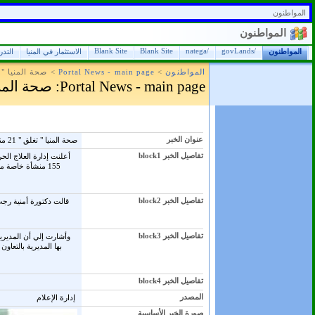
المواطنون
المواطنون
Blank Site
Blank Site
/natega
/govLands
المواطنون
الاستثمار في المنيا
التد
المواطنون
>
Portal News - main page
>
صحة المنيا " تغلق " 21 من
Portal News - main page
: صحة المنيا " تغلق 
عنوان الخبر
صحة المنيا " تغلق " 21 منشأة طبية مخالفة
تفاصيل الخبر block1
155 منشأة خاصة 
تفاصيل الخبر block2
قالت دكتورة أمنية رج
تفاصيل الخبر block3
بها المديرية بالتعاو
تفاصيل الخبر block4
المصدر
إدارة الإعلام
صورة الخبر الأساسية