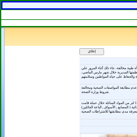
اج الحر بمديرية الصحة بالمنيا، عن إصدار قرارات ترخيص لعدد13منشأة طبية خاصة وإغلاق إداري لعدد21منشأة طبية مخالفة، جاء ذلك أثناء المرور علي
نظمتها المديرية خلال شهر مارس الماضي،
وعدم مطابقة المواصفات الصحية ومخالفة
شروط وزارة الصحة.
وأشارت إلي أن المديرية قامت بتحرير عدد 355 محضر مخالف للاشتراطات الصحية وإعدام 1235 كيلو من المواد الغذائية و 155 لتر من المواد السائلة خلال حملة قامت
ة ( المصانع ـ الأسواق ـ الباعة الجائلين)