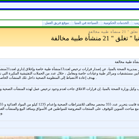
ريب
الخدمات الحكومية
السياحة في المنيا
موقع فريق العمل
شأة طبية مخالفة
" 21 منشأة طبية مخالفة
أعلنت إدارة العل
مابين مستشفيات ومراكز طبية وعيادات خاصة ومعامل ، خلال عدد من الحملات التفتيشية المكبرة التي 
بهدف إعادة الانضباط إلى المنظومة الصحية داخل تلك المنشآت الخاصة والحفاظ على حياة المواطنين وسلامتهم .
ب وكيل وزارة الصحة بالمنيا، إن قرارات الاغلاق جاءت لعدم وجود ترخيص عمل لهذه المنشآت الصحية 
ن مع مباحث التموين للوقوف على المنتجات المعروضة للمواطنين في الأسواق ومنافذ البيع والمنشآت الغذائي
ومعرفة مدى مطابقتها للاشتراطات الصحية.