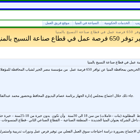
ريب
الخدمات الحكومية
السياحة في المنيا
موقع فريق العمل
لنسيج بالمنيا
قطاع صناعة النسيج بالمنيا
أعلن جهاز تشغيل شباب الخريجين بمحافظة المنيا عن توافر 650 فرصة عمل من مؤسسة مصر الخي
جاء ذلك خلال اجتماع بمجلس إدارة الجهاز برئاسة عصام البديوي المحافظ وبحضور محمد عبدالفتاح السكرتير العام واحمد جبريل السكرتير العام المساعد.
اخل الشركة بعنوان المنيا الجديدة – المنطقة الصناعية – القطاع الصناعي الثاني –قطاع المنسوجات –
ل الاجتماع بضرورة دراسة احتياجات سوق العمل الفعلي من توفير فرص عمل ودورات تدريبية واستمرار