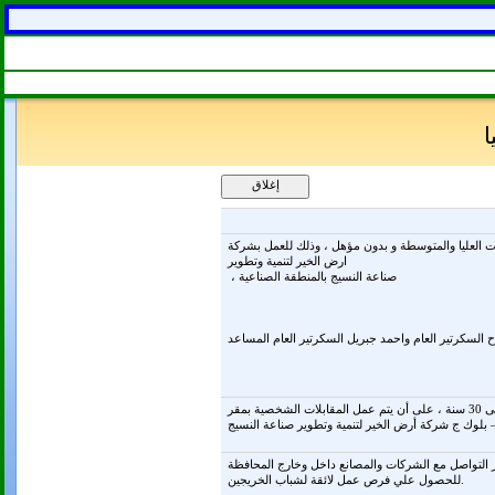
ر لشباب المحافظة للمؤهلات العليا والمتوسطة و بدون مؤهل ، وذلك للعمل بشركة
ارض الخير لتنمية وتطوير
، صناعة النسيج بالمنطقة الصناعية
وتتضمن الشروط المطلوبة (بنات –عاملات) من سن 18 الى 30سنة وأن تكون بدون خبرة من 18-25سنة – خبرة حتى 30 سنة ، على أن يتم عمل المقابلات الشخصية بمقر
 بلوك ج شركة أرض الخير لتنمية وتطوير صناعة النسيج
 التواصل مع الشركات والمصانع داخل وخارج المحافظة
للحصول علي فرص عمل لائقة لشباب الخريجين.