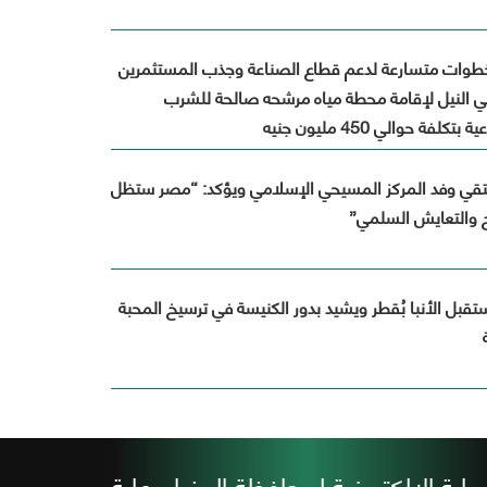
افظة
خطوات متسارعة لدعم قطاع الصناعة وجذب المستثمرين
لي النيل لإقامة محطة مياه مرشحه صالحة للشرب
ة
لفة حوالي 450 مليون جنيه
لتقي وفد المركز المسيحي الإسلامي ويؤكد: “مصر ستظل
ح والتعايش السلمي”
تقبل الأنبا بُقطر ويشيد بدور الكنيسة في ترسيخ المحبة
بوابة الإلكترونية لمحافظة المنيا برعاية