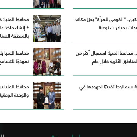
المواطنين
أخرى
وفقاً لرؤية
بالمح
لحل
المحافظة
مشاكلهم
.
كين.. “القومي للمرأة” يعزز مكانة
محافظ المنيا: 
ورفع
الجهات
دات بمبادرات نوعية
• إنشاء مآخذ ع
مستوى
الحكومي
بالمنطقة الصناعية بتك
الخدمات
المقدمة
لهم
لثانية عشرة لثورة 30 يونيو.. محافظ المنيا: استقبال أكثر من
محافظ المنيا ي
تنفيذاً
لخطة
نموذجًا للتسام
المحافظة
التنموية .
قيادات
ية بسمالوط تقديرًا لجهودها في
محافظ المنيا يس
المحافظة
والوحدة الوطنية
روابط سريعة
ال