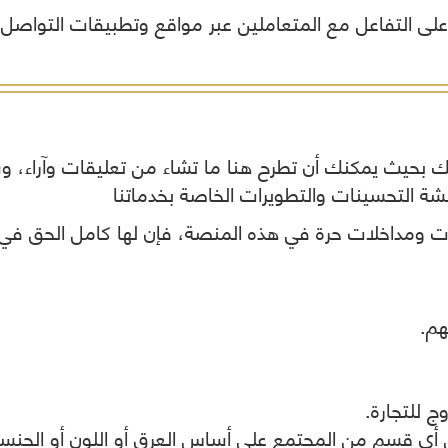
 على التفاعل مع المتعاملين عبر مواقع وتطبيقات التواصل 
المواطنين
أخرى
وفقاً لرؤية
بالمح
لحل
المحافظة
مشاكلهم
.
ورفع
الجهات
مستوى
الحكومي
الخدمات
المقدمة
لهم
ا بك بحيث يمكنك أن تطرح هنا ما تشاء من تعليقات وآراء، 
تنفيذاً
قشة التحسينات والتطويرات الخاصة بخدماتنا
لخطة
المحافظة
ليقات ومداخلات حرة في هذه المنصة، فإن لها كامل الحق 
التنموية .
قيادات
المحافظة
هم.
ج للتجارة.
 أي قسم من المجتمع على أساس العرق أو اللون أو الجنسية 