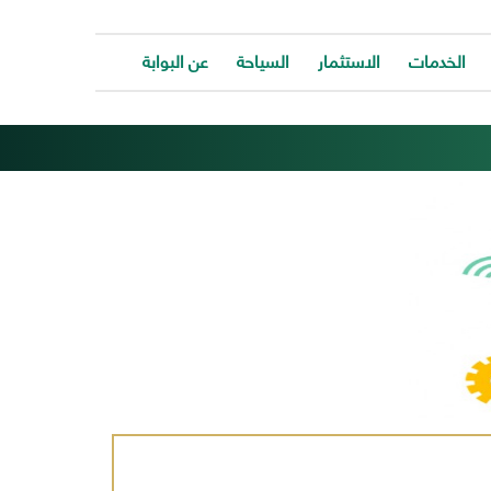
الخدمات
الاستثمار
السياحة
عن البوابة
الخدمات
ات
توفر
ية
البوابة
ات
الالكترونية
كافة
ونية
الخدمات
كة
لتساعد
المواطن
ونية
للتواصل
ت
معانا
والحصول
وحة
على
الخدمة
بسرعة
وسهولة.
ب