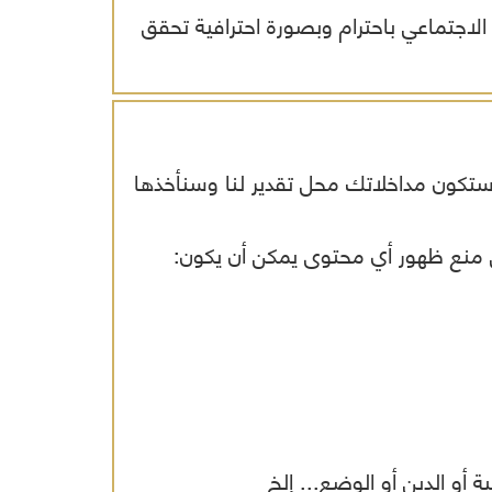
الاجتماعي باحترام وبصورة احترافية تحقق
افظة
ة
وستكون مداخلاتك محل تقدير لنا وسنأخذها
في منع ظهور أي محتوى يمكن أن يكون:
أو الدين أو الوضع... إلخ