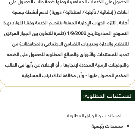
الحصول على الخدمات الجماهيرية ومنها خدمة طلب الحصول على
اعانات ( إنشائية / تأثيثية / استثنائية / دورية ) لدعم أنشطة جمعية
أهلية . تلتزم الجهات الإدارية المعنية بتقديــم الخدمة وفقــا للـوارد بهــذا
النمــوذج الـصادربتاريــخ 1/9/2006 (كثمرة للتعاون بين الجهاز المركزى
للتنظيم والادارة ومديريات التضامن الاجتماعى بالمحافظات) من
تحديد للمستندات والأوراق والمبالغ المطلوبة للحصول على الخدمة
والتوقيتات الزمنية المحددة لإنجازها ، أو الإعلان عن رأيها فى الطلب
المقدم للحصول عليها - وأى مخالفة لذلك ترتب المسئولية
المستندات المطلوبة:
المستندات والأوراق المطلوبة
مستندات رئيسية