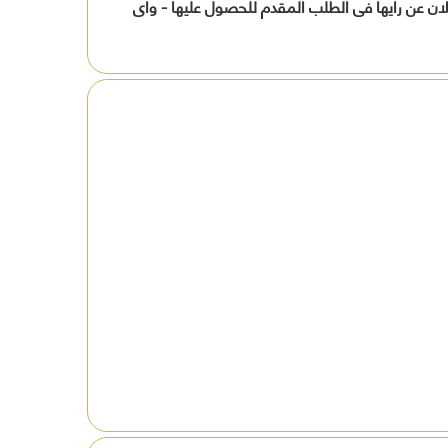
لان عن رأيها فى الطلب المقدم للحصول عليها - وأى
افظة
ين
ة