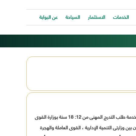
الخدمات
الاستثمار
السياحة
عن البوابة
الخدمات
ات
توفر
ية
البوابة
ات
الالكترونية
كافة
ونية
الخدمات
كة
لتساعد
المواطن
ونية
للتواصل
ت
معانا
والحصول
وحة
على
الخدمة
وفقا لقرار رئيس مجلس الوزراء رقم 4248 لسنة 1998 فى شأن تبسيط إجراءات حصول المواطنين على الخدمات الجماهيرية ومنها خدمة طلب التدرج المهنى من 12: 18 سنة بوزارة القوى
بسرعة
وسهولة.
لمعنية بتقديـــم الخدمة وفقــا للــوارد بهــذا النموذج الصادر بتاريــخ 1/ 3 / 2003 ( كثمرة للتعاون بين وزارتى التنمية الإدارية ، القوى العاملة والهجرة
ب