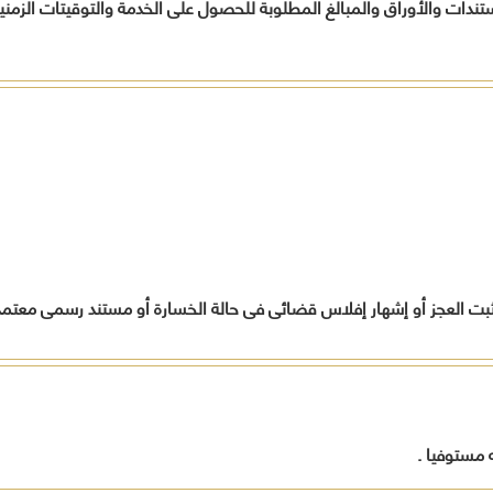
دات والأوراق والمبالغ المطلوبة للحصول على الخدمة والتوقيتات الزمنية 
المواطنين
أخرى
تدريب
وفقاً لرؤية
بالمح
لحل
المحافظة
العامل
مشاكلهم
.
ورفع
الجهات
مستوى
الحكومي
الخدمات
المقدمة
لهم
تنفيذاً
لخطة
المحافظة
التنموية .
قيادات
ت العجز أو إشهار إفلاس قضائى فى حالة الخسارة أو مستند رسمى معتمد يؤيد 
المحافظة
 مستوفيا .