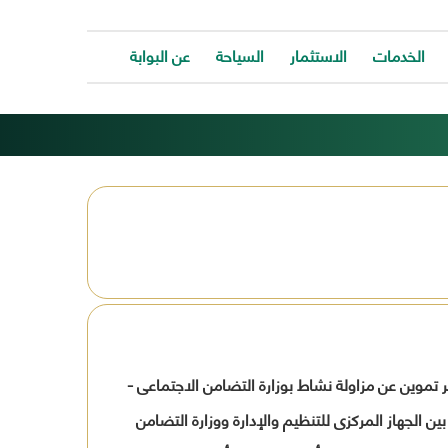
الخدمات
الاستثمار
السياحة
عن البوابة
الخدمات
ات
توفر
ية
البوابة
ات
الالكترونية
كافة
ونية
الخدمات
كة
لتساعد
المواطن
ونية
للتواصل
ت
معانا
والحصول
وحة
على
الخدمة
خدمة طلب تنازل تاجر تموين عن مزاولة نشاط بوزارة التضامن الاجتماعى -
بسرعة
وسهولة.
بتقديـــم الخدمة وفقــا للــوارد بهــذا النموذج الصادر بتاريــخ 1/ 9/ 2007 ( كثمرة للتعاون بين الجهاز المركزى للتنظيم والإدارة ووزارة التضامن
ب