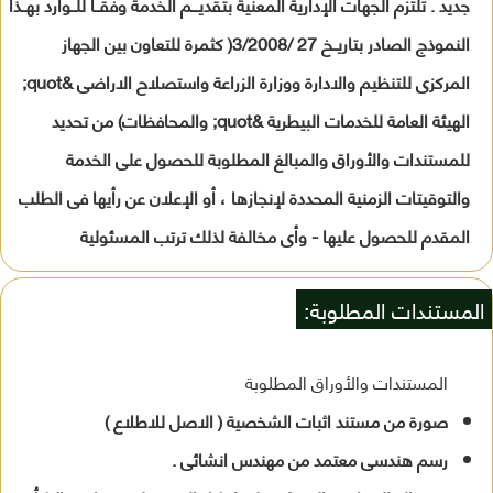
جديد . تلتزم الجهات الإدارية المعنية بتقديـــم الخدمة وفقــا للــوارد بهــذا
النموذج الصادر بتاريــخ 27 /3/2008( كثمرة للتعاون بين الجهاز
المركزى للتنظيم والادارة ووزارة الزراعة واستصلاح الاراضى &quot;
الهيئة العامة للخدمات البيطرية &quot; والمحافظات) من تحديد
للمستندات والأوراق والمبالغ المطلوبة للحصول على الخدمة
والتوقيتات الزمنية المحددة لإنجازها ، أو الإعلان عن رأيها فى الطلب
المقدم للحصول عليها - وأى مخالفة لذلك ترتب المسئولية
المستندات المطلوبة:
المستندات والأوراق المطلوبة
صورة من مستند اثبات الشخصية ( الاصل للاطلاع )
رسم هندسى معتمد من مهندس انشائى .