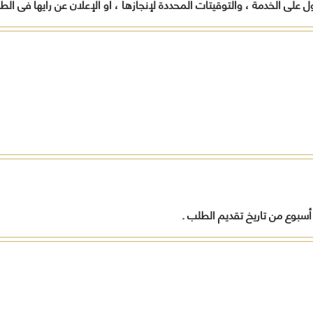
 على الخدمة ، والتوقيتات المحددة لإنجازها ، أو الإعلان عن رأيها فى ال
المواطنين
أخرى
تدريب
وفقاً لرؤية
بالمح
لحل
المحافظة
العامل
مشاكلهم
.
ورفع
الجهات
مستوى
الحكومي
الخدمات
المقدمة
لهم
تنفيذاً
لخطة
المحافظة
التنموية .
قيادات
المحافظة
ل أسبوع من تاريخ تقديم الطلب .