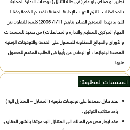
تجارى او صناعى او عام ( فى حالة التنازل ) بوحدات الادارة المحلية
بالمحافظات . تلتزم الجهات الإدارية المعنية بتقديـــم الخدمة وفقــا
للــوارد بهــذا النموذج الصادر بتاريـخ 1/11/ 2005( كثمرة للتعاون بين
الجهاز المركزى للتنظيم والادارة والمحافظات ) من تحديد للمستندات
والأوراق والمبالغ المطلوبة للحصول على الخدمة والتوقيتات الزمنية
المحددة لإنجازها ، أو الإعلان عن رأيها فى الطلب المقدم للحصول
عليها
المستندات المطلوبة:
عقد تنازل مصدقا على توقيعات طرفيه ( المتنازل – المتنازل اليه )
باحد مكاتب التوثيق .
عقد ايجار محرر من المالك الى المتنازل اليه موثقا بالشهر العقارى.