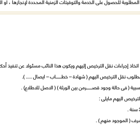
لمطلوبة للحصول على الخدمة والتوقيتات الزمنية المحـددة لإنجازها ، أو ا
المواطنين
أخرى
تدريب
وفقاً لرؤية
بالمح
لحل
المحافظة
العامل
مشاكلهم
.
ورفع
الجهات
مستوى
الحكومي
الخدمات
المقدمة
لهم
تنفيذاً
لخطة
خاذ إجراءات نقل الترخيص إليهم ويكون هذا النائب مسئولا عن تنفيذ أحكام
المحافظة
التنموية .
وب نقل الترخيص اليهم ( شهادة – خطـــــــــاب – ايصال ..... ).
قيادات
 ( فى حالة وجود قصـــــــــرمن بين الورثة ) ( الاصل للاطلاع) .
المحافظة
ترخيص اليهم مايلى :