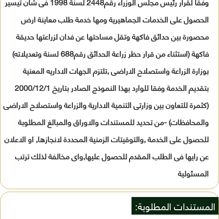
وفقا لقرار رئيس مجلس الوزراء رقم2448 لسنة 1998 فى شان تيسير
الحصول على الخدمات الجماهيرية ومها خدمة طلب معاينة ارض
محصورة بين حدائق فاكهة وتقل مساحتها عن فدان لزراعتها حديقة
فاكهة (استثناء من قرار حظر زراعة الحدائق رقم688 لسنة وتعديلاته)
بوزارة الزراعة واستصلاح الاراضى ,تلتزم الجهات الاداريه المعنية
بتقديم الخدمة وفقا للوارد بهذا النموذج الصادر بتاريخ 2000/12/1
(كثمرة للتعاون بين وزارتى التنمية الادارية والزراعة واستصلاح الاراضى
والمحافظات) -من تحديد للمستندات والاوراق والمبالغ المطلوبة
للحصول على الخدمة ,والتوقيتات الزمنية المحددة لانجازها, او الاعلان
عن رايها فى الطلب المقدم للحصول عليها,واى مخالفة لذلك ترتب
المسئولية
المستندات المطلوبة: