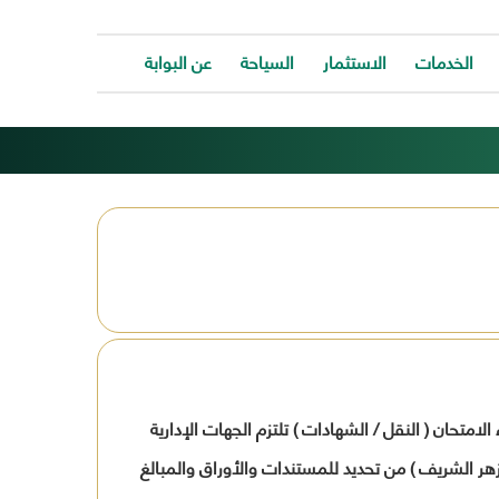
الخدمات
الاستثمار
السياحة
عن البوابة
الخدمات
ات
توفر
ية
البوابة
ات
الالكترونية
كافة
ونية
الخدمات
كة
لتساعد
المواطن
ونية
للتواصل
ت
معانا
والحصول
وحة
على
الخدمة
تدار عن اداء الامتحان ( النقل / الشهادات ) تلتزم الجهات الإدارية
بسرعة
وسهولة.
الجهاز المركزى للتنظيم والإدارة ، الازهر الشريف ) من تحديد للمستندات والأوراق والمبالغ
ب