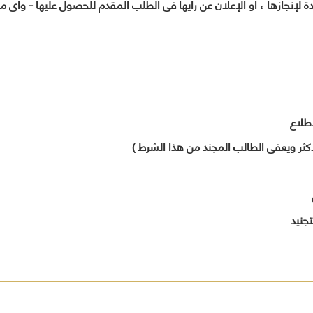
ة لإنجازها ، أو الإعلان عن رأيها فى الطلب المقدم للحصول عليها - وأى م
المواطنين
أخرى
تدريب
وفقاً لرؤية
بالمح
لحل
المحافظة
العامل
مشاكلهم
.
ورفع
الجهات
مستوى
الحكومي
الخدمات
المقدمة
لهم
طلاع
تنفيذاً
لخطة
الاكثر ويعفى الطالب المجند من هذا الشرط )
المحافظة
التنموية .
قيادات
المحافظة
جنيد