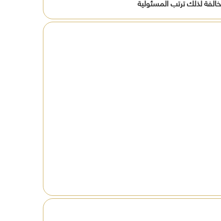
خالفة لذلك ترتب المسئولية
افظة
ين
ة