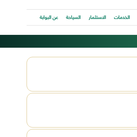
الخدمات
الاستثمار
السياحة
عن البوابة
الخدمات
ات
توفر
ية
البوابة
ات
الالكترونية
كافة
ونية
الخدمات
كة
لتساعد
المواطن
ونية
للتواصل
ت
معانا
والحصول
وحة
على
الخدمة
بسرعة
وسهولة.
ب