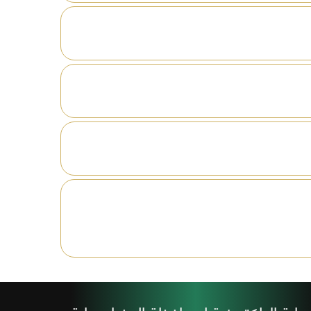
افظة
ين
ة