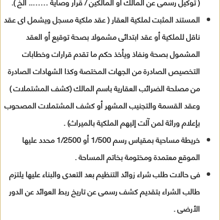
( توكيل رسمى عن المالك أو المالكين / قرار وصاية …….. الخ ).
المستند المثبت لملكية العقار ( عقد ملكية مسجل ويشمل اى عقد
ناقل للملكية أو عقد ابتدائى مشمولا بصحة توقيع أو العقد
المشمول بصحة ونفاذ ويأخذ حكم ما تقدم قرارات وخطابات
التخصيص الصادرة من الجهات المختصة وكذا الشهادات الصادرة
من مصلحة الضرائب العقارية باسم المالك (كشف المشتملات )
وعقد القسمة والتجنيب المشهر أو كشف المشتملات المصحوب
بإعلام وراثة لمن آلت إليهم الملكية بالميراث) .
خريطة مساحية بمقياس رسم 1/500 أو 1/2500 محدد عليها
الموقع معتمدة ومختومة بخاتم المساحة .
فى حالات طلب شراء زوائد التنظيم بعد التعدى والبناء عليها يلتزم
طالب الشراء بتقديم كشف رسمى عن تاريخ ربط العوائد عن الدور
الأرضى .