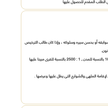
 فى الطلب المقدم للحصول عليها
افظة
ين
ة
عن سوابقه أو بحسن سيره وسلوكه ، وإذا كان طالب الترخيص
نون.
عدد 3 نســـــــــخ من رسم عام للمــوقع المطلوب إقامة أو إدارة الملهى فيه على خريطــة مساحيـــــــة بمقياس رسم لايقل عن 1: 1000 بالنسبة للمدن , 1 : 2500 بالنسبة للقرى مبينا عليها