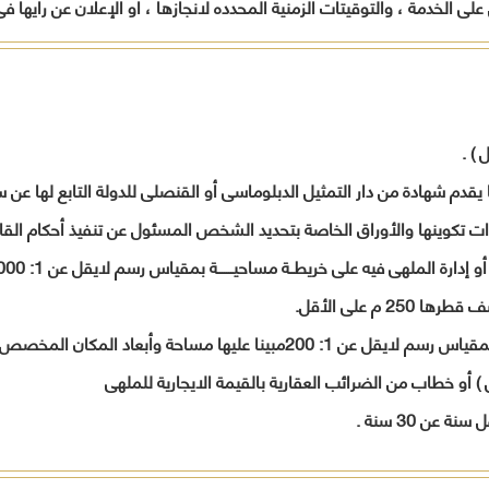
لى الخدمة ، والتوقيتات الزمنية المحدده لانجازها ، أو الإعلان عن رأيها
المواطنين
أخرى
تدريب
وفقاً لرؤية
بالمح
لحل
المحافظة
العامل
مشاكلهم
.
ورفع
الجهات
مستوى
الحكومي
الخدمات
) .
المقدمة
لهم
ا يقدم شهادة من دار التمثيل الدبلوماسى أو القنصلى للدولة التابع لها 
تنفيذاً
لخطة
 تكوينها والأوراق الخاصة بتحديد الشخص المسئول عن تنفيذ أحكام القا
المحافظة
التنموية .
قيادات
م على الأقل.
المحافظة
 ) أو خطاب من الضرائب العقارية بالقيمة الايجارية للملهى
عن 30 سنة .