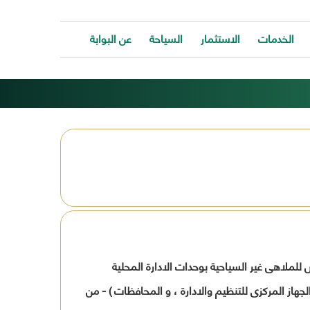
الخدمات
الاستثمار
السياحة
عن البوابة
الخدمات
ات
توفر
ية
البوابة
ات
الالكترونية
كافة
ونية
الخدمات
كة
لتساعد
المواطن
ونية
للتواصل
ت
معانا
والحصول
وحة
على
الخدمة
خدمة طلب الترخيص للملاهى غير السياحية بوحدات الادارة المحلية
بسرعة
وسهولة.
الخدمة وفقا للوارد بهذا النموذج الصادر بتاريخ 1/11/2005 ( كثمرة للتعاون بين الجهاز المركزى للتنظيم والادارة ، و المحافظات ) - من
ب