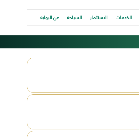
الخدمات
الاستثمار
السياحة
عن البوابة
الخدمات
ات
توفر
ية
البوابة
ات
الالكترونية
كافة
ونية
الخدمات
كة
لتساعد
المواطن
ونية
للتواصل
ت
معانا
والحصول
وحة
على
الخدمة
بسرعة
وسهولة.
ب