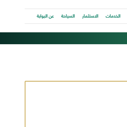
الخدمات
الاستثمار
السياحة
عن البوابة
الخدمات
ات
ة
توفر
ية
البوابة
ات
الالكترونية
كافة
ونية
الخدمات
كة
لتساعد
المواطن
ونية
للتواصل
ت
معانا
والحصول
وحة
على
الخدمة
بسرعة
وسهولة.
ب