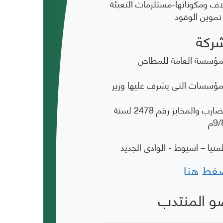
علاف ومكوناتها-مستلزمات التعبئة
تموين الوقود
افظة
ين
شركة
ورية رقم 561 لسنة 62 بانشاء المؤسسة العامة للمطاحن
مهورية رقم 563 لسنة 62 بانشاء المؤسسات التى يشرف عليها وزير
صدر قرار مجلس ادارة المؤسسة العامة للمطاحن والمضارب والمخابز رقم 2478 لسنة
منيا – اسيوط - الوادى الجديد
غط هنا
و المنتدب