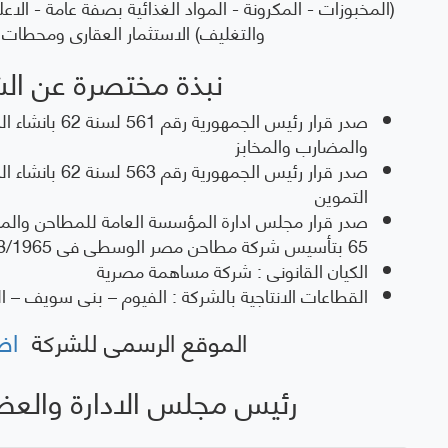
(المخبوزات - المكرونة - المواد الغذائية بصفة عامة - الا
التواصل
الخدمات
أخرى
تدريب
والتغليف) الاستثمار العقارى ومحطات 
بالمح
الفعال مع
للمواطنين
المواطنين
وفقاً لرؤية
العامل
نبذة مختصرة عن ال
لحل
المحافظة
مشاكلهم
.
ورفع
صدر قرار رئيس الجمه
مستوى
والمضارب والمخابز
الخدمات
صدر قرار رئيس الج
المقدمة
التموين
لهم
تنفيذاً
لخطة
65 بتأسيس شركة مطاحن مصر الوسطى فى 9/8/1965م
المحافظة
الكيان القانونى : شركة مساهمة مصرية
التنموية .
القطاعات الانتاجية بالشركة : الفيوم – بنى سويف – ال
الموقع الرسمى للشركة
اض
رئيس مجلس الادارة والعض