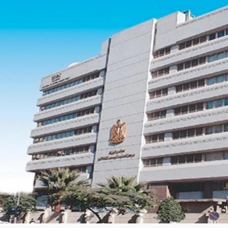
المواطنين
أخرى
وفقاً لرؤية
بالمح
لحل
المحافظة
مشاكلهم
.
ورفع
الجهات
مستوى
الحكومي
الخدمات
المقدمة
لهم
تنفيذاً
لخطة
المحافظة
التنموية .
قيادات
المحافظة