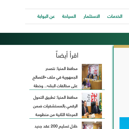
الخدمات
الاستثمار
السياحة
عن البوابة
الخدمات
ات
توفر
ية
البوابة
اقرأ أيضاً
ات
الالكترونية
كافة
ونية
الخدمات
محافظ المنيا: نتصدر
كة
لتساعد
الجمهورية في ملف «التصالح
المواطن
ونية
للتواصل
على مخالفات البناء».. وخطة
ت
معانا
طوارئ لاستقبال رمضان
والحصول
محافظ المنيا: تطبيق التحول
وحة
على
الرقمي بالمستشفيات ضمن
الخدمة
بسرعة
المرحلة الثانية من منظومة
وسهولة.
التأمين الصحي الشامل
خلال تسليم 200 عقد جديد
ب