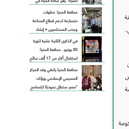
للمرأة” يعزز مكانة المرأة في
التنمية ويخدم آلاف
محافظ المنيا: خطوات
ة
المستفيدات بمبادرات نوعية
متسارعة لدعم قطاع الصناعة
،
وجذب المستثمرين • إنشاء
مآخذ علي النيل لإقامة محطة
في الذكرى الثانية عشرة لثورة
مياه مرشحه صالحة للشرب
30 يونيو.. محافظ المنيا:
بالمنطقة الصناعية بتكلفة
استقبال أكثر من 17 ألف سائح
حوالي 450 مليون جنيه
و263 باخرة نيلية لزيارة المناطق
محافظ المنيا يلتقي وفد المركز
ص
الأثرية خلال عام
المسيحي الإسلامي ويؤكد:
“مصر ستظل نموذجًا للتسامح
ة
والتعايش السلمي”
كومة