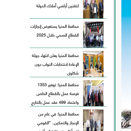
لتقنين أراضي أملاك الدولة
افظة
محافظ المنيا يستعرض إنجازات
ة
القطاع الصحي خلال 2025
محافظ المنيا يعلن انتهاء جولة
الإعادة لانتخابات النواب دون
شكاوى
محافظ المنيا: توفير 1353
فرصة عمل بالقطاع الخاص
واعتماد 499 عقد عمل بالخارج
خلال أكتوبر الماضى
محافظ المنيا: في عام من
الإنجاز والتمكين.. “القومي