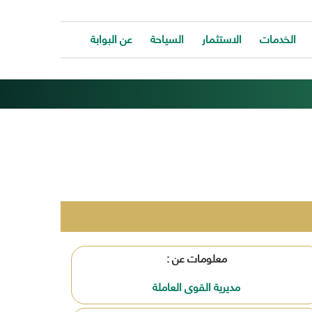
الخدمات
الاستثمار
السياحة
عن البوابة
الخدمات
ات
توفر
ية
البوابة
ات
الالكترونية
كافة
ونية
الخدمات
كة
لتساعد
المواطن
ونية
للتواصل
ت
معانا
والحصول
وحة
على
معلومات عن :
الخدمة
بسرعة
مديرية القوى العاملة
وسهولة.
ب