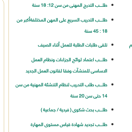
طلـــــب التدرج المهنى من سن 12: 18 سنة
المواطنين
أخرى
تدريب
وفقاً لرؤية
بالمح
لحل
المحافظة
العامل
مشاكلهم
.
طلـــــب التدريب السريع على المهن المختلفةأكبر من
ورفع
الجهات
مستوى
18 : 45 سنة
الحكومي
الخدمات
المقدمة
م
تلقى طلبات الطلبة للعمل أثناء الصيف
لهم
تنفيذاً
لخطة
طلـــــب اعتماد لوائح الجزاءات ونظام العمل
المحافظة
التنموية .
الاساسى للمنشآت وفقا لقانون العمل الجديد
قيادات
طلـــــب طلب التدريب لنظام التنشئة المهنية من سن
المحافظة
14 حتى سن 20 سنة
طلـــــب بحث شكوى ( فردية / جماعية )
طلـــــب تجديد شهادة قياس مستوى المهارة