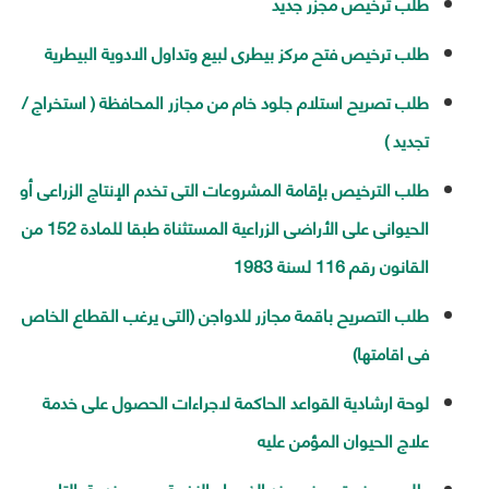
طلب ترخيص مجزر جديد
طلب ترخيص فتح مركز بيطرى لبيع وتداول الادوية البيطرية
طلب تصريح استلام جلود خام من مجازر المحافظة ( استخراج /
تجديد )
طلب الترخيص بإقامة المشروعات التى تخدم الإنتاج الزراعى أو
الحيوانى على الأراضى الزراعية المستثناة طبقا للمادة 152 من
القانون رقم 116 لسنة 1983
طلب التصريح باقمة مجازر للدواجن (التى يرغب القطاع الخاص
فى اقامتها)
لوحة ارشادية القواعد الحاكمة لاجراءات الحصول على خدمة
علاج الحيوان المؤمن عليه
طلب صرف تعويض عند الذبح او النفوق من صندوق التامين